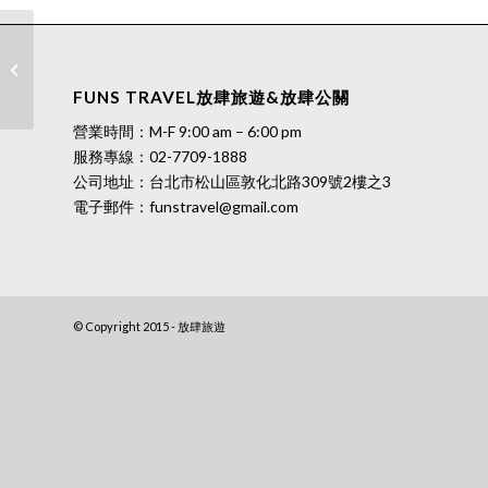
旅遊行程/一日遊：夏日山林溯溪趣 秘
境野溪下午茶
FUNS TRAVEL放肆旅遊&放肆公關
營業時間：M-F 9:00 am – 6:00 pm
服務專線：
02-7709-1888
公司地址：台北市松山區敦化北路309號2樓之3
電子郵件：
funstravel@gmail.com
© Copyright 2015 - 放肆旅遊