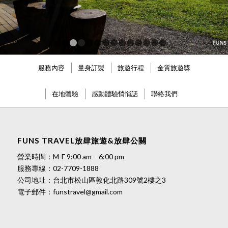
1
2
3
4
5
6
7
8
9
10
11
12
13
服務內容
量身訂製
旅遊行程
金質旅遊獎
在地體驗
感動體驗悄悄話
聯絡我們
FUNS TRAVEL放肆旅遊&放肆公關
營業時間：M-F 9:00 am – 6:00 pm
服務專線：
02-7709-1888
公司地址：台北市松山區敦化北路309號2樓之3
電子郵件：
funstravel@gmail.com