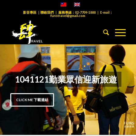
影音專區
｜
聯絡我們
｜ 服務專線：
02-7709-1888
｜ E-mail：
funstravel@gmail.com
1041121勤業眾信迎新旅遊
CLICK ME 下載連結