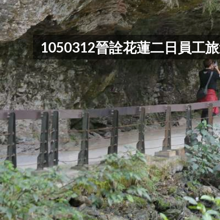
1050312晉詮花蓮二日員工