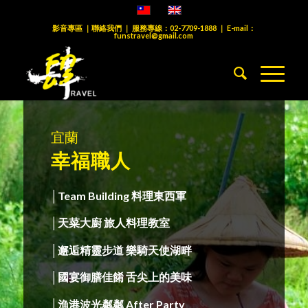
影音專區
｜
聯絡我們
｜ 服務專線：
02-7709-1888
｜ E-mail：
funstravel@gmail.com
宜蘭
幸福職人
│Team Building 料理東西軍
│天菜大廚 旅人料理教室
│邂逅精靈步道 樂騎天使湖畔
│國宴御膳佳餚 舌尖上的美味
│漁港波光粼粼 After Party