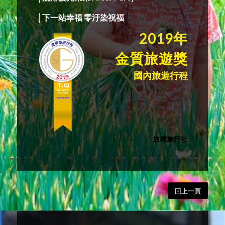
│下一站幸福 零汙染祝福
2019年
金質旅遊獎
國內旅遊行程
放肆旅行社
回上一頁