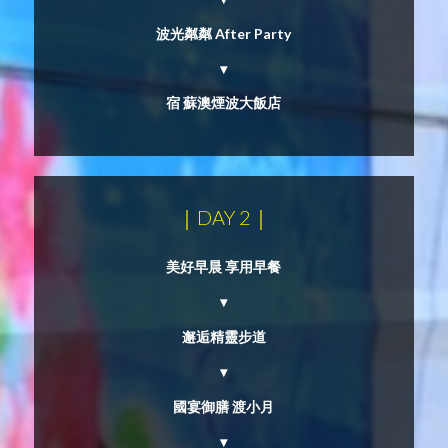
波光粼粼 After Party
▾
宿 蘇澳煙波大飯店
｜DAY 2｜
美好早晨 享用早餐
▾
邂逅精靈步道
▾
國宴御膳 渡小月
▾