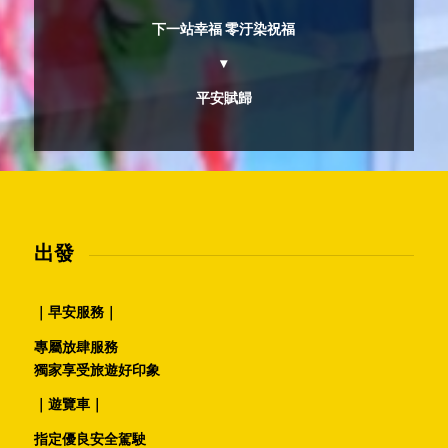
下一站幸福 零汙染祝福
▾
平安賦歸
出發
｜早安服務｜
專屬放肆服務
獨家享受旅遊好印象
｜遊覽車｜
指定優良安全駕駛