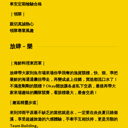
車安定期檢驗合格
｜領隊｜
親切真誠熱心
領隊專業風趣
放肆 – 樂
｜海鮮料理東西軍｜
放肆帶大家到魚市場來場你爭我奪的漁貨競標，快、狠、準把
最鮮的海通通囊括帶走，再變成桌上佳餚，買尬都流口水了！
不滿意剛剛的競標？Okay開放讓各桌私下交易，最後再帶大
家來場趣味的團隊競賽，看誰標最大，最會交易！
│邂逅精靈步道│
來到沛雨平原最不缺乏的當然就是水，一定要在炎炎夏日踏個
溪，享受超越旅遊的六感體驗，手牽手互相扶持，更是另類的
Team Building。