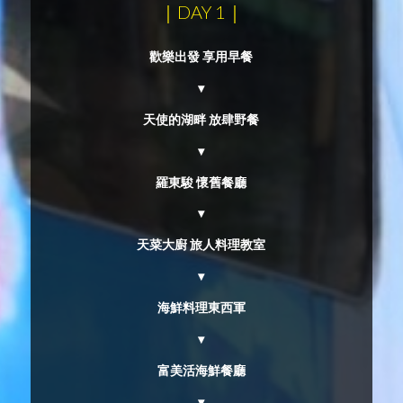
｜DAY 1｜
歡樂出發 享用早餐
▾
天使的湖畔 放肆野餐
▾
羅東駿 懷舊餐廳
▾
天菜大廚 旅人料理教室
▾
海鮮料理東西軍
▾
富美活海鮮餐廳
▾