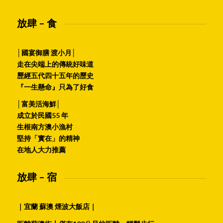
放肆 – 食
│國宴御膳 渡小月│
走在尖端上的傳統好味道
歷經五代四十五年的歷史
『一生懸命』只為了好食
│富美活海鮮│
成立於民國55 年
生根南方澳小漁村
堅持「實在」的精神
在地人大力推薦
放肆 – 宿
｜宜蘭 蘇澳 煙波大飯店｜